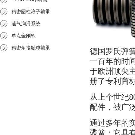
精密圆柱滚子轴承
油气润滑系统
单点金刚笔
精密角接触球轴承
德国罗氏弹簧公司D
一百年的时
于欧洲顶尖
册了专利商标
从上个世纪
8
配件，被广
通过多年的
碟簧；它具