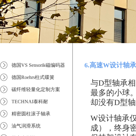
6.高速W设计轴
德国VS Sensorik磁编码器
德国Roehrs柱式碟簧
与D型轴承
碳纤维轻量化定制方案
最多的小球
却没有D型
TECHNAI泰科耐
精密圆柱滚子轴承
W设计轴承
油气润滑系统
成），终身密