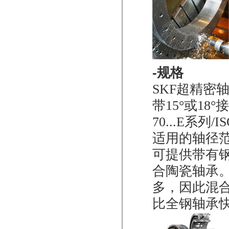
-规格
SKF超精密
带15°或1
70...E系列
适用的轴径范
可提供带有
合陶瓷轴承
多，因此混
比全钢轴承