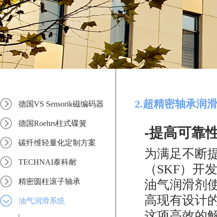
2.超精密轴承润
德国VS Sensorik磁编码器
德国Roehrs柱式碟簧
-提高可靠
碳纤维轻量化定制方案
为满足不断
TECHNAI泰科耐
（SKF）开
精密圆柱滚子轴承
油气润滑剂
高现有设计
油气润滑系统
这项高效的