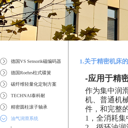
1.关于精密机床
德国VS Sensorik磁编码器
德国Roehrs柱式碟簧
-应用于精
碳纤维轻量化定制方案
作为集中润滑
TECHNAI泰科耐
机、普通机
精密圆柱滚子轴承
件，和完整
1，全消耗集
油气润滑系统
2，循环油润